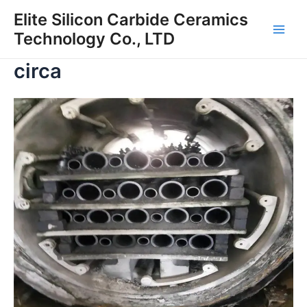
Vai
Elite Silicon Carbide Ceramics
al
Technology Co., LTD
Men
contenuto
circa
princ