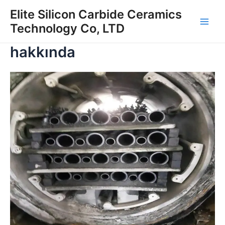
İçeriğe
Elite Silicon Carbide Ceramics
atla
Technology Co, LTD
Ana
hakkında
Men