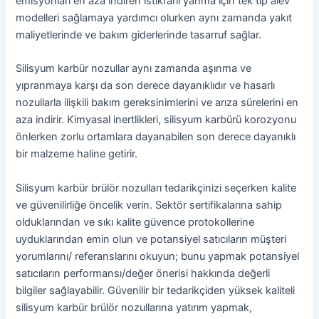
emisyonları en aza indiren istikrarlı yanma için tek tip alev
modelleri sağlamaya yardımcı olurken aynı zamanda yakıt
maliyetlerinde ve bakım giderlerinde tasarruf sağlar.
Silisyum karbür nozullar aynı zamanda aşınma ve
yıpranmaya karşı da son derece dayanıklıdır ve hasarlı
nozullarla ilişkili bakım gereksinimlerini ve arıza sürelerini en
aza indirir. Kimyasal inertlikleri, silisyum karbürü korozyonu
önlerken zorlu ortamlara dayanabilen son derece dayanıklı
bir malzeme haline getirir.
Silisyum karbür brülör nozulları tedarikçinizi seçerken kalite
ve güvenilirliğe öncelik verin. Sektör sertifikalarına sahip
olduklarından ve sıkı kalite güvence protokollerine
uyduklarından emin olun ve potansiyel satıcıların müşteri
yorumlarını/ referanslarını okuyun; bunu yapmak potansiyel
satıcıların performansı/değer önerisi hakkında değerli
bilgiler sağlayabilir. Güvenilir bir tedarikçiden yüksek kaliteli
silisyum karbür brülör nozullarına yatırım yapmak,