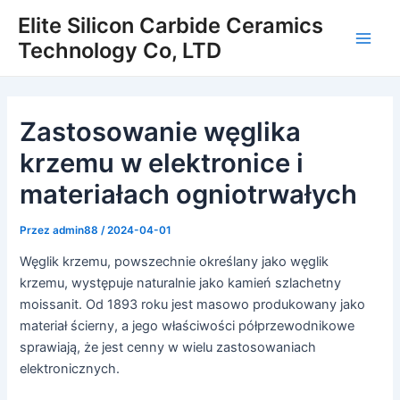
Przejdź
Elite Silicon Carbide Ceramics
do
Technology Co, LTD
Men
treści
głów
Zastosowanie węglika
krzemu w elektronice i
materiałach ogniotrwałych
Przez
admin88
/
2024-04-01
Węglik krzemu, powszechnie określany jako węglik
krzemu, występuje naturalnie jako kamień szlachetny
moissanit. Od 1893 roku jest masowo produkowany jako
materiał ścierny, a jego właściwości półprzewodnikowe
sprawiają, że jest cenny w wielu zastosowaniach
elektronicznych.