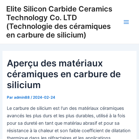
Aller
Elite Silicon Carbide Ceramics
au
Technology Co. LTD
contenu
(Technologie des céramiques
Men
en carbure de silicium)
princ
Aperçu des matériaux
céramiques en carbure de
silicium
Par
admin88
/
2024-02-24
Le carbure de silicium est l'un des matériaux céramiques
avancés les plus durs et les plus durables, utilisé à la fois
pour sa dureté en tant que matériau abrasif et pour sa
résistance à la chaleur et son faible coefficient de dilatation
thermique dans les réfractaires et les applications