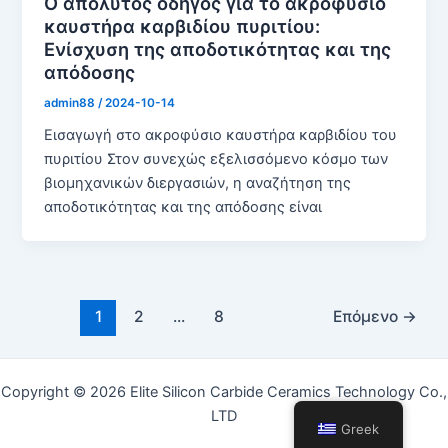
Ο απόλυτος οδηγός για το ακροφύσιο
καυστήρα καρβιδίου πυριτίου:
Ενίσχυση της αποδοτικότητας και της
απόδοσης
admin88
/
2024-10-14
Εισαγωγή στο ακροφύσιο καυστήρα καρβιδίου του
πυριτίου Στον συνεχώς εξελισσόμενο κόσμο των
βιομηχανικών διεργασιών, η αναζήτηση της
αποδοτικότητας και της απόδοσης είναι
Σελιδοποίηση
1
2
...
8
Επόμενο
→
δημοσιεύσεων
Copyright © 2026 Elite Silicon Carbide Ceramics Technology Co.,
LTD
Greek