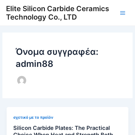
Μετάβαση
Elite Silicon Carbide Ceramics
στο
Technology Co., LTD
Κύρι
περιεχόμενο
μεν
Όνομα συγγραφέα:
admin88
σχετικό με το προϊόν
Silicon Carbide Plates: The Practical
Choice When Heat and Strength Both