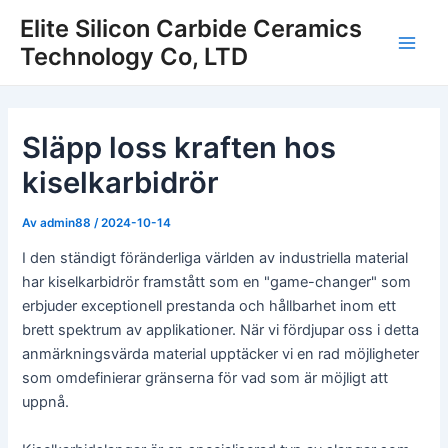
Hoppa
Elite Silicon Carbide Ceramics
till
Technology Co, LTD
Huv
innehåll
Släpp loss kraften hos
kiselkarbidrör
Av
admin88
/
2024-10-14
I den ständigt föränderliga världen av industriella material
har kiselkarbidrör framstått som en "game-changer" som
erbjuder exceptionell prestanda och hållbarhet inom ett
brett spektrum av applikationer. När vi fördjupar oss i detta
anmärkningsvärda material upptäcker vi en rad möjligheter
som omdefinierar gränserna för vad som är möjligt att
uppnå.