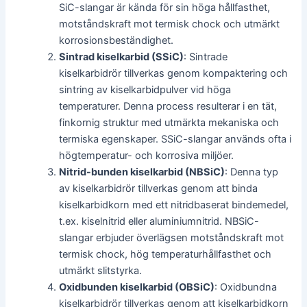
SiC-slangar är kända för sin höga hållfasthet,
motståndskraft mot termisk chock och utmärkt
korrosionsbeständighet.
Sintrad kiselkarbid (SSiC)
: Sintrade
kiselkarbidrör tillverkas genom kompaktering och
sintring av kiselkarbidpulver vid höga
temperaturer. Denna process resulterar i en tät,
finkornig struktur med utmärkta mekaniska och
termiska egenskaper. SSiC-slangar används ofta i
högtemperatur- och korrosiva miljöer.
Nitrid-bunden kiselkarbid (NBSiC)
: Denna typ
av kiselkarbidrör tillverkas genom att binda
kiselkarbidkorn med ett nitridbaserat bindemedel,
t.ex. kiselnitrid eller aluminiumnitrid. NBSiC-
slangar erbjuder överlägsen motståndskraft mot
termisk chock, hög temperaturhållfasthet och
utmärkt slitstyrka.
Oxidbunden kiselkarbid (OBSiC)
: Oxidbundna
kiselkarbidrör tillverkas genom att kiselkarbidkorn