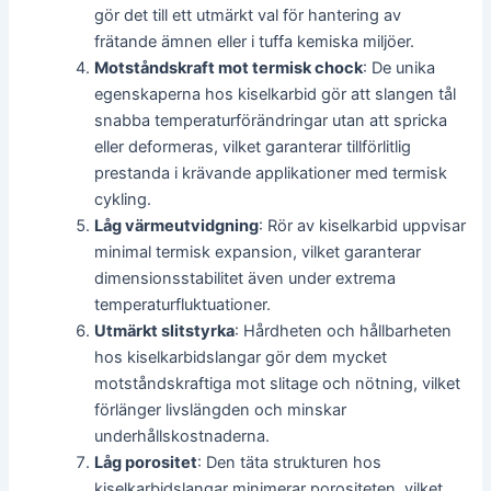
gör det till ett utmärkt val för hantering av
frätande ämnen eller i tuffa kemiska miljöer.
Motståndskraft mot termisk chock
: De unika
egenskaperna hos kiselkarbid gör att slangen tål
snabba temperaturförändringar utan att spricka
eller deformeras, vilket garanterar tillförlitlig
prestanda i krävande applikationer med termisk
cykling.
Låg värmeutvidgning
: Rör av kiselkarbid uppvisar
minimal termisk expansion, vilket garanterar
dimensionsstabilitet även under extrema
temperaturfluktuationer.
Utmärkt slitstyrka
: Hårdheten och hållbarheten
hos kiselkarbidslangar gör dem mycket
motståndskraftiga mot slitage och nötning, vilket
förlänger livslängden och minskar
underhållskostnaderna.
Låg porositet
: Den täta strukturen hos
kiselkarbidslangar minimerar porositeten, vilket