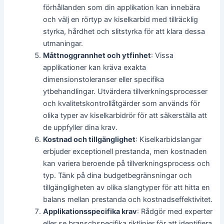
förhållanden som din applikation kan innebära
och välj en rörtyp av kiselkarbid med tillräcklig
styrka, hårdhet och slitstyrka för att klara dessa
utmaningar.
Måttnoggrannhet och ytfinhet
: Vissa
applikationer kan kräva exakta
dimensionstoleranser eller specifika
ytbehandlingar. Utvärdera tillverkningsprocesser
och kvalitetskontrollåtgärder som används för
olika typer av kiselkarbidrör för att säkerställa att
de uppfyller dina krav.
Kostnad och tillgänglighet
: Kiselkarbidslangar
erbjuder exceptionell prestanda, men kostnaden
kan variera beroende på tillverkningsprocess och
typ. Tänk på dina budgetbegränsningar och
tillgängligheten av olika slangtyper för att hitta en
balans mellan prestanda och kostnadseffektivitet.
Applikationsspecifika krav
: Rådgör med experter
eller se branschspecifika riktlinjer för att identifiera