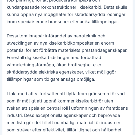
(3D-printing), för att producera komplexa och
kundanpassade rörkonstruktioner i kiselkarbid. Detta skulle
kunna öppna nya möjligheter för skräddarsydda lösningar
inom specialiserade branscher eller unika tillämpningar.
Dessutom innebär införandet av nanoteknik och
utvecklingen av nya kiselkarbidkompositer en enorm
potential för att förbättra materialets prestandaegenskaper.
Föreställ dig kiselkarbidslangar med förbättrad
värmeledningsförmåga, ökad brottseghet eller
skräddarsydda elektriska egenskaper, vilket möjliggör
tillämpningar som tidigare ansågs omöjliga.
I takt med att vi fortsätter att flytta fram gränserna för vad
som är möjligt att uppnå kommer kiselkarbidrör utan
tvekan att spela en central roll i utformningen av framtidens
industri. Dess exceptionella egenskaper och beprövade
meritlista gör det till ett oumbärligt material för industrier
som strävar efter effektivitet, tillförlitlighet och hållbarhet.