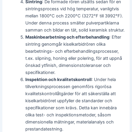
Sintring
: De formade rören utsätts sedan för en
sintringsprocess vid hög temperatur, vanligtvis
mellan 1800°C och 2200°C (3272°F till 3992°F).
Under denna process smälter pulverpartiklarna
samman och bildar en tät, solid keramisk struktur.
Maskinbearbetning och efterbehandling
: Efter
sintring genomgår kiselkarbidrören olika
bearbetnings- och efterbehandlingsprocesser,
t.ex. slipning, honing eller polering, för att uppnå
önskad ytfinish, dimensionstoleranser och
specifikationer.
Inspektion och kvalitetskontroll
: Under hela
tillverkningsprocessen genomförs rigorösa
kvalitetskontrollåtgärder för att säkerställa att
kiselkarbidröret uppfyller de standarder och
specifikationer som krävs. Detta kan innebära
olika test- och inspektionsmetoder, såsom
dimensionella mätningar, materialanalys och
prestandatestning.