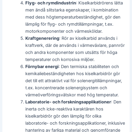
Flyg- och rymdindustrin
: Kiselkarbidrörens lätta
men ändå slitstarka egenskaper, i kombination
med dess högtemperaturbeständighet, gör den
lämplig för flyg- och rymdtillämpningar, t.ex.
motorkomponenter och värmesköldar.
Kraftgenerering
: Rör av kiselkarbid används i
kraftverk, där de används i värmeväxlare, pannrör
och andra komponenter som utsätts för höga
temperaturer och korrosiva miljöer.
Förnybar energi
: Den termiska stabiliteten och
kemikaliebeständigheten hos kiselkarbidrör gör
det till ett attraktivt val för solenergitillämpningar,
t.ex. koncentrerade solenergisystem och
värmeöverföringsvätskor med hög temperatur.
Laboratorie- och forskningsapplikationer
: Den
inerta och icke-reaktiva karaktären hos
kiselkarbidrör gör den lämplig för olika
laboratorie- och forskningsapplikationer, inklusive
hantering av farliga material och genomförande