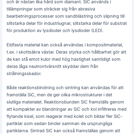
och är nästan lika hård som diamant. SiC används i
tillämpningar som sträcker sig från abrasiva
bearbetningsprocesser som sandblästring och slipning till
slitstarka delar för industriugnar, slitstarka delar för substrat
för produktion av lysdioder och lysdioder (LED).
Eldfasta material kan också användas i kompositmaterial,
t.ex. i skottsäkra västar. Deras styrka och hållbarhet gör att
de kan stå emot kulor med hög hastighet samtidigt som
deras låga neutrontvärsnitt skyddar dem från
strålningsskador.
Både reaktionsbindning och sintring kan användas för att
framställa SiC, men de ger olika mikrostrukturer i det
slutliga materialet. Reaktionsbunden SiC framställs genom
att kompakter av blandningar av SiC och kol infiltreras med
flytande kisel, som reagerar med kolet och bildar fler SiC-
partiklar som sedan binder samman de ursprungliga
partiklarna. Sintrad SiC kan också framställas genom att