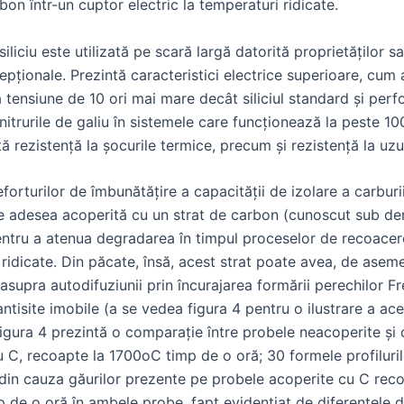
arbon într-un cuptor electric la temperaturi ridicate.
iliciu este utilizată pe scară largă datorită proprietăților sal
pționale. Prezintă caracteristici electrice superioare, cum a
a tensiune de 10 ori mai mare decât siliciul standard și per
itrurile de galiu în sistemele care funcționează la peste 10
tă rezistență la șocurile termice, precum și rezistență la uzu
forturilor de îmbunătățire a capacității de izolare a carburii 
e adesea acoperită cu un strat de carbon (cunoscut sub d
ntru a atenua degradarea în timpul proceselor de recoacer
ridicate. Din păcate, însă, acest strat poate avea, de asem
supra autodifuziunii prin încurajarea formării perechilor Fr
ntisite imobile (a se vedea figura 4 pentru o ilustrare a ace
igura 4 prezintă o comparație între probele neacoperite și 
 C, recoapte la 1700oC timp de o oră; 30 formele profiluril
 din cauza găurilor prezente pe probele acoperite cu C reco
 de o oră în ambele probe, fapt evidențiat de diferențele d