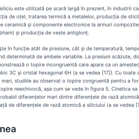
iliciu este utilizată pe scară largă în prezent, în industrii c
ția de oțel, tratarea termică a metalelor, producția de sticlă
de ceramică și componente electronice la armuri compozite 
ham) și producția de veste antiglonț.
te în funcție atât de presiune, cât și de temperatură, temp
ind determinată de ambele variabile. La presiuni scăzute, d
onstrează o topire incongruentă care apare ca un amestec 
ubic 3C și cristal hexagonal 6H (a se vedea [17]). Cu toate 
 mari, studiile au observat o topire congruentă pentru a fo
opire neechivocă, așa cum se vede în figura 5. Cinetica sa 
obabil diferențelor mari dintre diferențele de rază atomică
ață de diferențele de rază atomică a siliciului (a se vedea [
unea