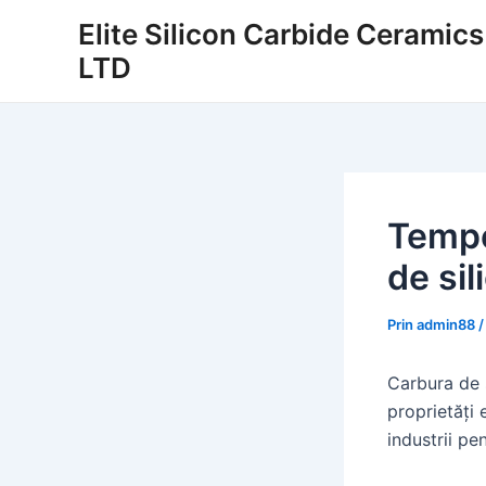
Salt
Elite Silicon Carbide Ceramic
la
LTD
conținut
Temper
de sil
Prin
admin88
Carbura de 
proprietăți 
industrii pen