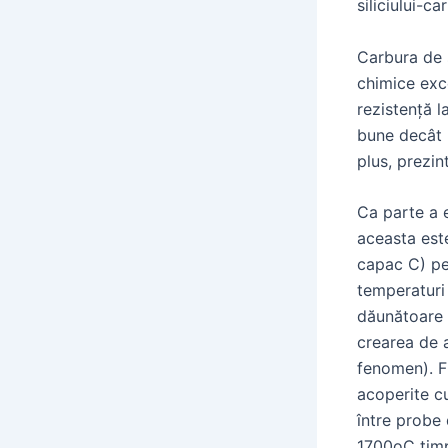
siliciului-c
Carbura de s
chimice exce
rezistență l
bune decât n
plus, prezin
Ca parte a e
aceasta est
capac C) pe
temperaturi 
dăunătoare a
crearea de a
fenomen). F
acoperite cu
între probe
1700oC timp