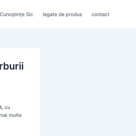
Cunoștințe Sic
legate de produs
contact
rburii
ă, cu
 mai multe