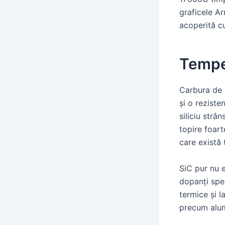
graficele Ar
acoperită c
Tempe
Carbura de s
și o reziste
siliciu strâ
topire foarte
care există
SiC pur nu e
dopanți spec
termice și l
precum alum