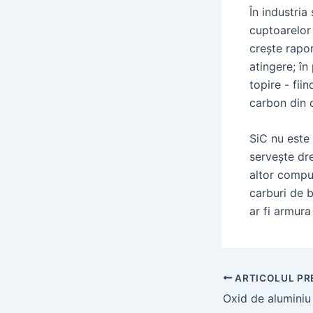
În industria
cuptoarelor
crește rapor
atingere; în
topire - fii
carbon din o
SiC nu este 
servește dre
altor compuș
carburi de 
ar fi armur
Navigație
ARTICOLUL PR
post