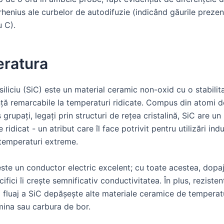
rhenius ale curbelor de autodifuzie (indicând găurile preze
u C).
ratura
iliciu (SiC) este un material ceramic non-oxid cu o stabilit
nță remarcabile la temperaturi ridicate. Compus din atomi d
ns grupați, legați prin structuri de rețea cristalină, SiC are u
 ridicat - un atribut care îl face potrivit pentru utilizări indu
 temperaturi extreme.
ste un conductor electric excelent; cu toate acestea, dopaj
ifici îi crește semnificativ conductivitatea. În plus, rezisten
a fluaj a SiC depășește alte materiale ceramice de temperatu
ina sau carbura de bor.