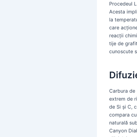
Procedeul Le
Acesta impli
la temperatu
care acțione
reacții chi
tije de graf
cunoscute s
Difuzi
Carbura de s
extrem de ri
de Si și C, 
compara cu 
naturală sub
Canyon Diabl