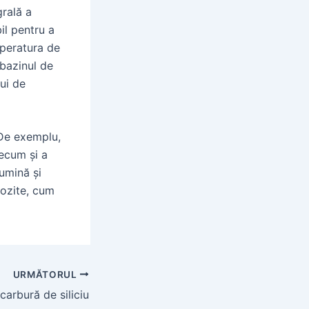
grală a
il pentru a
mperatura de
 bazinul de
lui de
. De exemplu,
recum și a
lumină și
pozite, cum
URMĂTORUL
carbură de siliciu