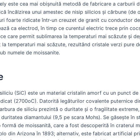
ly este cea mai obișnuită metodă de fabricare a carburii de 
că încălzirea unui amestec de nisip silicios și cărbune (de 
ri foarte ridicate într-un creuzet de granit cu conductor d
ază ca electrod, în timp ce curentul electric trece prin coc
mice care permit sublimarea la temperaturi mai scăzute și d
it la temperaturi mai scăzute, rezultând cristale verzi pure 
ub numele de moissanite.
e
iliciu (SiC) este un material cristalin amorf cu un punct de
dicat (2700oC). Datorită legăturilor covalente puternice di
carbura de siliciu prezintă o duritate și o fragilitate extreme,
duritatea diamantului (9,5 pe scara Mohs). Se găsește în s
 formă de moissanită, care a fost descoperită în craterul m
o din Arizona în 1893; alternativ, este fabricat artificial p