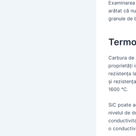
Examinarea 
arătat că nu
granule de b
Termo
Carbura de s
proprietăți 
rezistența l
și rezistenț
1600 °C.
SiC poate ac
nivelul de 
conductivita
o conductivi