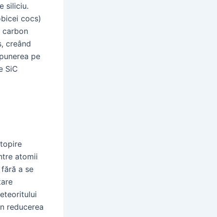
siliciu.
obicei cocs)
e carbon
s, creând
epunerea pe
de SiC
 topire
ntre atomii
 fără a se
tare
eteoritului
rin reducerea