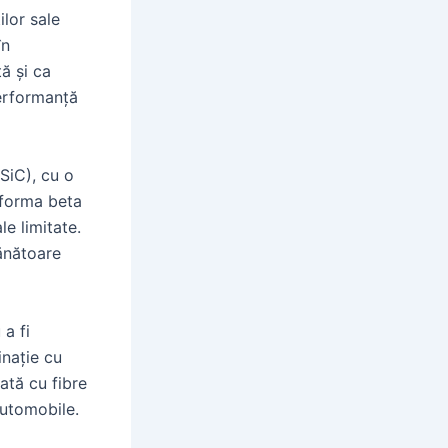
ilor sale
în
tă și ca
performanță
SiC), cu o
 forma beta
e limitate.
mănătoare
 a fi
inație cu
ată cu fibre
automobile.