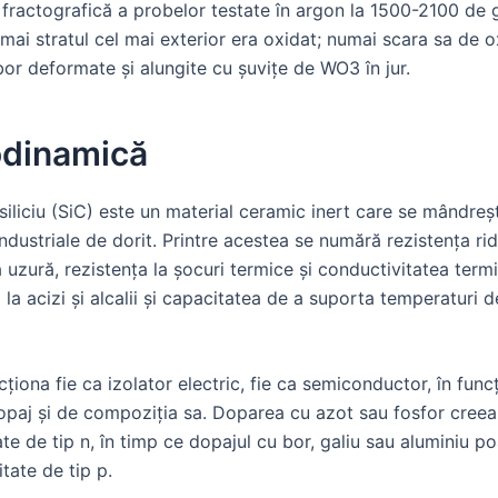
fractografică a probelor testate în argon la 1500-2100 de 
mai stratul cel mai exterior era oxidat; numai scara sa de 
or deformate și alungite cu șuvițe de WO3 în jur.
dinamică
iliciu (SiC) este un material ceramic inert care se mândreș
industriale de dorit. Printre acestea se numără rezistența rid
a uzură, rezistența la șocuri termice și conductivitatea ter
a la acizi și alcalii și capacitatea de a suporta temperaturi 
ționa fie ca izolator electric, fie ca semiconductor, în func
dopaj și de compoziția sa. Doparea cu azot sau fosfor cree
te de tip n, în timp ce dopajul cu bor, galiu sau aluminiu p
tate de tip p.