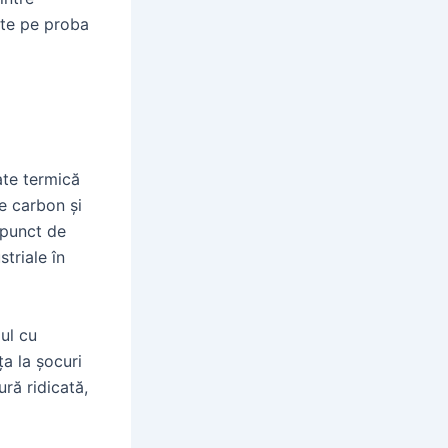
nte pe proba
ate termică
e carbon și
n punct de
striale în
ul cu
ța la șocuri
ră ridicată,