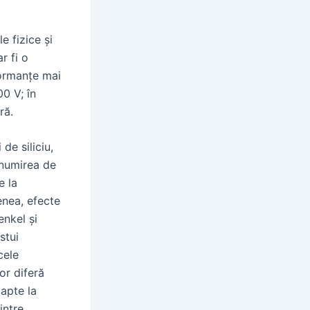
e fizice și
r fi o
formanțe mai
00 V; în
ră.
de siliciu,
enumirea de
e la
enea, efecte
enkel și
stui
cele
or diferă
apte la
intre