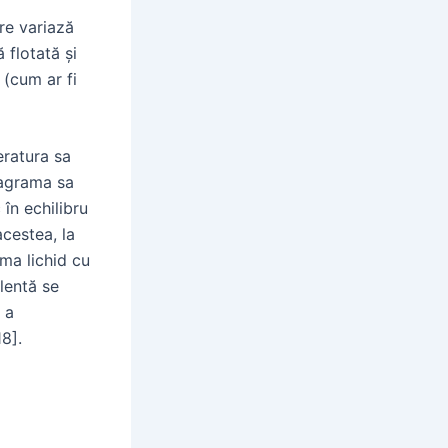
are variază
 flotată și
(cum ar fi
eratura sa
iagrama sa
în echilibru
acestea, la
rma lichid cu
lentă se
 a
18].