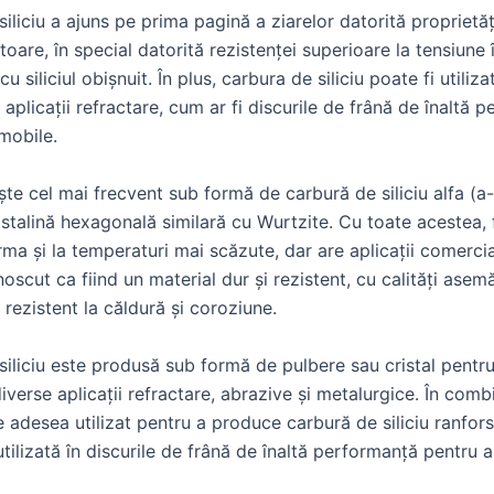
iliciu a ajuns pe prima pagină a ziarelor datorită proprietăț
are, în special datorită rezistenței superioare la tensiune 
 siliciul obișnuit. În plus, carbura de siliciu poate fi utiliza
n aplicații refractare, cum ar fi discurile de frână de înaltă 
mobile.
te cel mai frecvent sub formă de carbură de siliciu alfa (a-
istalină hexagonală similară cu Wurtzite. Cu toate acestea,
ma și la temperaturi mai scăzute, dar are aplicații comercial
oscut ca fiind un material dur și rezistent, cu calități ase
 rezistent la căldură și coroziune.
iliciu este produsă sub formă de pulbere sau cristal pentru
 diverse aplicații refractare, abrazive și metalurgice. În comb
te adesea utilizat pentru a produce carbură de siliciu ranfors
tilizată în discurile de frână de înaltă performanță pentru 