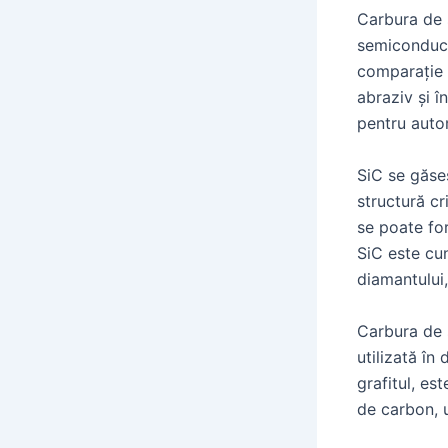
Carbura de s
semiconducto
comparație cu
abraziv și î
pentru auto
SiC se găseș
structură cr
se poate for
SiC este cun
diamantului,
Carbura de s
utilizată în
grafitul, es
de carbon, u