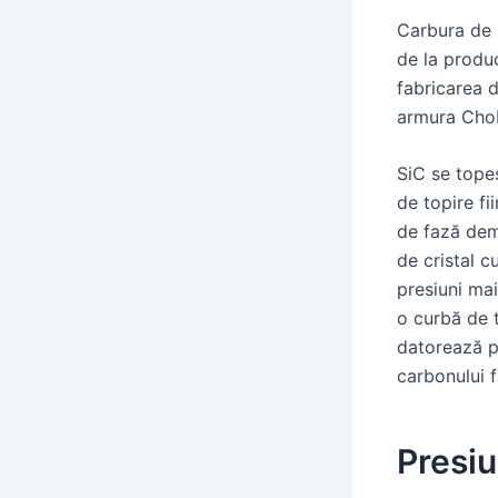
Carbura de s
de la produc
fabricarea 
armura Chob
SiC se topeș
de topire fi
de fază dem
de cristal c
presiuni mai
o curbă de t
datorează pr
carbonului f
Presi