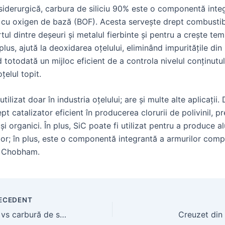
 siderurgică, carbura de siliciu 90% este o componentă inte
 cu oxigen de bază (BOF). Acesta servește drept combustib
tul dintre deșeuri și metalul fierbinte și pentru a crește te
 plus, ajută la deoxidarea oțelului, eliminând impuritățile din
nd totodată un mijloc eficient de a controla nivelul conținutu
țelul topit.
utilizat doar în industria oțelului; are și multe alte aplicații
pt catalizator eficient în producerea clorurii de polivinil, p
i organici. În plus, SiC poate fi utilizat pentru a produce a
bor; în plus, este o componentă integrantă a armurilor com
a Chobham.
ECEDENT
Oxid de aluminiu vs carbură de siliciu
Creuzet din 