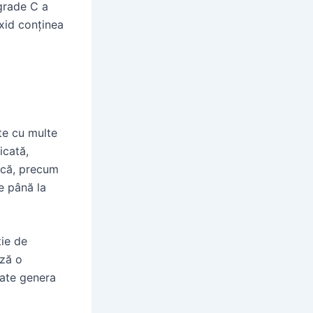
grade C a
oxid conținea
te cu multe
icată,
mică, precum
de până la
ție de
ază o
oate genera