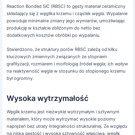
Reaction Bonded SiC (RBSC) to gęsty materiał ceramiczny
składający się z węglika krzemu i cząstek węgla. Wypalanie
powoduje minimalne zmiany jego wymiarów, umożliwiając
produkcję w kształcie zbliżonym do netto bez
dodatkowych kosztów obróbki po wypalaniu.
Stwierdzono, że struktury porów RBSC zależą od kilku
kluczowych zmiennych związanych ze stopniem
grafityzacji, rozmiarem i morfologią źródeł węgla; ich wpływ
na reaktywność węgla w stosunku do stopionego krzemu
był ogromny.
Wysoka wytrzymałość
Węglik krzemu jest niezwykle wytrzymałym i sztywnym
materiałem, który może wytrzymać wysokie poziomy
naprężeń bez utraty integralności strukturalnej. Ze względu
na niską gęstość i wysoką sztywność właściwą, węglik