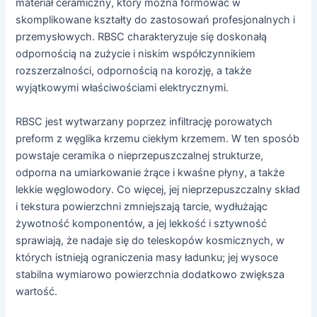
materiał ceramiczny, który można formować w
skomplikowane kształty do zastosowań profesjonalnych i
przemysłowych. RBSC charakteryzuje się doskonałą
odpornością na zużycie i niskim współczynnikiem
rozszerzalności, odpornością na korozję, a także
wyjątkowymi właściwościami elektrycznymi.
RBSC jest wytwarzany poprzez infiltrację porowatych
preform z węglika krzemu ciekłym krzemem. W ten sposób
powstaje ceramika o nieprzepuszczalnej strukturze,
odporna na umiarkowanie żrące i kwaśne płyny, a także
lekkie węglowodory. Co więcej, jej nieprzepuszczalny skład
i tekstura powierzchni zmniejszają tarcie, wydłużając
żywotność komponentów, a jej lekkość i sztywność
sprawiają, że nadaje się do teleskopów kosmicznych, w
których istnieją ograniczenia masy ładunku; jej wysoce
stabilna wymiarowo powierzchnia dodatkowo zwiększa
wartość.