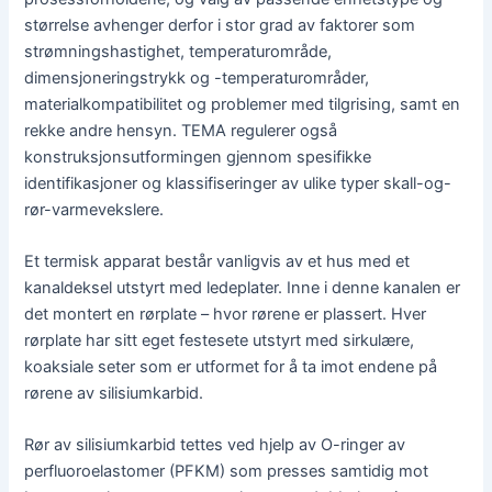
størrelse avhenger derfor i stor grad av faktorer som
strømningshastighet, temperaturområde,
dimensjoneringstrykk og -temperaturområder,
materialkompatibilitet og problemer med tilgrising, samt en
rekke andre hensyn. TEMA regulerer også
konstruksjonsutformingen gjennom spesifikke
identifikasjoner og klassifiseringer av ulike typer skall-og-
rør-varmevekslere.
Et termisk apparat består vanligvis av et hus med et
kanaldeksel utstyrt med ledeplater. Inne i denne kanalen er
det montert en rørplate – hvor rørene er plassert. Hver
rørplate har sitt eget festesete utstyrt med sirkulære,
koaksiale seter som er utformet for å ta imot endene på
rørene av silisiumkarbid.
Rør av silisiumkarbid tettes ved hjelp av O-ringer av
perfluoroelastomer (PFKM) som presses samtidig mot