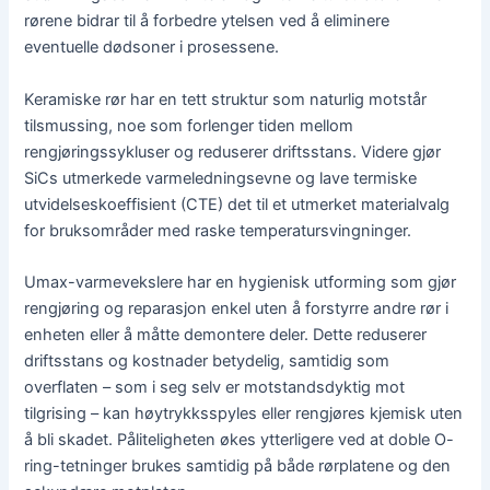
rørene bidrar til å forbedre ytelsen ved å eliminere
eventuelle dødsoner i prosessene.
Keramiske rør har en tett struktur som naturlig motstår
tilsmussing, noe som forlenger tiden mellom
rengjøringssykluser og reduserer driftsstans. Videre gjør
SiCs utmerkede varmeledningsevne og lave termiske
utvidelseskoeffisient (CTE) det til et utmerket materialvalg
for bruksområder med raske temperatursvingninger.
Umax-varmevekslere har en hygienisk utforming som gjør
rengjøring og reparasjon enkel uten å forstyrre andre rør i
enheten eller å måtte demontere deler. Dette reduserer
driftsstans og kostnader betydelig, samtidig som
overflaten – som i seg selv er motstandsdyktig mot
tilgrising – kan høytrykksspyles eller rengjøres kjemisk uten
å bli skadet. Påliteligheten økes ytterligere ved at doble O-
ring-tetninger brukes samtidig på både rørplatene og den