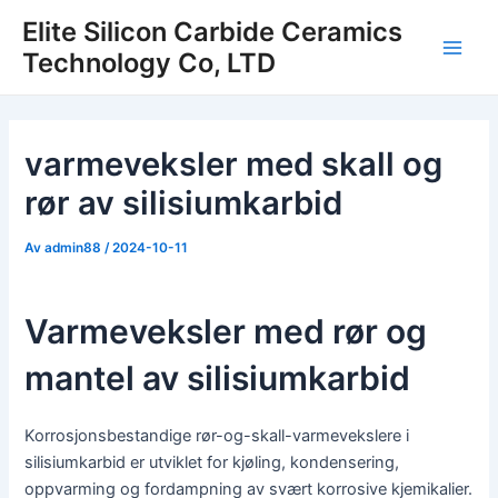
Hopp
Elite Silicon Carbide Ceramics
rett
Technology Co, LTD
Hov
til
innholdet
varmeveksler med skall og
rør av silisiumkarbid
Av
admin88
/
2024-10-11
Varmeveksler med rør og
mantel av silisiumkarbid
Korrosjonsbestandige rør-og-skall-varmevekslere i
silisiumkarbid er utviklet for kjøling, kondensering,
oppvarming og fordampning av svært korrosive kjemikalier.