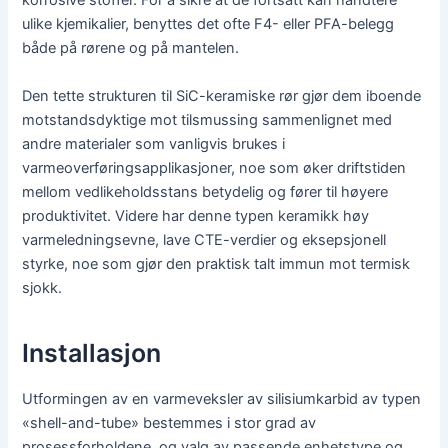
korrosive stoffer. For å sikre at de fortsatt kan håndtere
ulike kjemikalier, benyttes det ofte F4- eller PFA-belegg
både på rørene og på mantelen.
Den tette strukturen til SiC-keramiske rør gjør dem iboende
motstandsdyktige mot tilsmussing sammenlignet med
andre materialer som vanligvis brukes i
varmeoverføringsapplikasjoner, noe som øker driftstiden
mellom vedlikeholdsstans betydelig og fører til høyere
produktivitet. Videre har denne typen keramikk høy
varmeledningsevne, lave CTE-verdier og eksepsjonell
styrke, noe som gjør den praktisk talt immun mot termisk
sjokk.
Installasjon
Utformingen av en varmeveksler av silisiumkarbid av typen
«shell-and-tube» bestemmes i stor grad av
prosessforholdene, og valg av passende enhetstype og