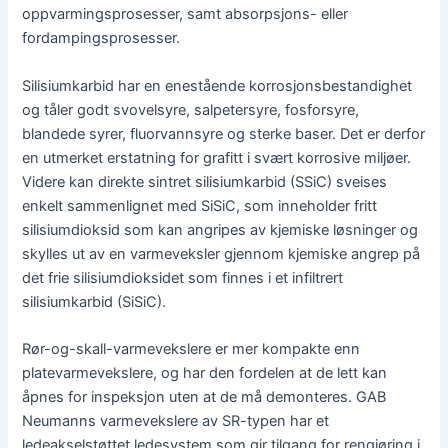
oppvarmingsprosesser, samt absorpsjons- eller
fordampingsprosesser.
Silisiumkarbid har en enestående korrosjonsbestandighet
og tåler godt svovelsyre, salpetersyre, fosforsyre,
blandede syrer, fluorvannsyre og sterke baser. Det er derfor
en utmerket erstatning for grafitt i svært korrosive miljøer.
Videre kan direkte sintret silisiumkarbid (SSiC) sveises
enkelt sammenlignet med SiSiC, som inneholder fritt
silisiumdioksid som kan angripes av kjemiske løsninger og
skylles ut av en varmeveksler gjennom kjemiske angrep på
det frie silisiumdioksidet som finnes i et infiltrert
silisiumkarbid (SiSiC).
Rør-og-skall-varmevekslere er mer kompakte enn
platevarmevekslere, og har den fordelen at de lett kan
åpnes for inspeksjon uten at de må demonteres. GAB
Neumanns varmevekslere av SR-typen har et
ledeakselstøttet ledesystem som gir tilgang for rengjøring i