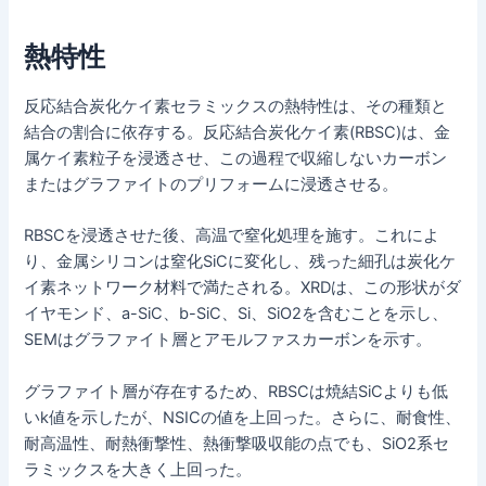
熱特性
反応結合炭化ケイ素セラミックスの熱特性は、その種類と
結合の割合に依存する。反応結合炭化ケイ素(RBSC)は、金
属ケイ素粒子を浸透させ、この過程で収縮しないカーボン
またはグラファイトのプリフォームに浸透させる。
RBSCを浸透させた後、高温で窒化処理を施す。これによ
り、金属シリコンは窒化SiCに変化し、残った細孔は炭化ケ
イ素ネットワーク材料で満たされる。XRDは、この形状がダ
イヤモンド、a-SiC、b-SiC、Si、SiO2を含むことを示し、
SEMはグラファイト層とアモルファスカーボンを示す。
グラファイト層が存在するため、RBSCは焼結SiCよりも低
いk値を示したが、NSICの値を上回った。さらに、耐食性、
耐高温性、耐熱衝撃性、熱衝撃吸収能の点でも、SiO2系セ
ラミックスを大きく上回った。