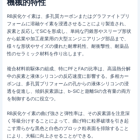
機械的特性
RB炭化ケイ素は、多孔質カーボンまたはグラファイトプリ
フォームに溶融ケイ素を浸透させることにより製造され、
炭素と反応してSiCを形成し、単純な円錐形やスリーブ形状
から鉱業や加工産業用の大型エンジニアリング部品まで、
様々な形状やサイズの優れた耐摩耗性、耐衝撃性、耐薬品
性のセラミック材料を作り出します。
複合材料前駆体の組成、特にPFとFAの比率は、高温熱分解
中の炭素と液体シリコンの反応速度に影響する。多相カー
ボンは、多孔質プリフォームの孔からの液体シリコンの浸
透を促進し、傾斜炭素源は、b-SiCと遊離Siの含有量の両方
を制御するのに役立つ。
RB炭化ケイ素の曲げ強さと弾性率は、その炭素源を注意深
く等級分けすることによって、曲げ時に粒界破壊を引き起
こす滑らかな黒色と白色のブロック粒表面を排除すること
により、大幅に向上させることができる。