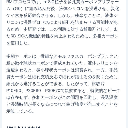
RMIプロセスでは、a-SiC粒子を多孔質カーボンプリフォー
ム（G0）に組み込んだ後、液体シリコンを浸透させ、炭化
ケイ素を反応結合させる。しかし、残念なことに、液体シ
リコンは浸透プロセスにより細孔を詰まらせる可能性があ
るため、本研究では、この問題に対する解毒剤として、ま
たRB-SiCの機械的特性を向上させるために、多相カーボン
を使用した。
多相カーボンは、微細なアモルファスカーボンブラックと
粗い微小球状カーボンで構成されていた。液体シリコンを
浸透させると、微小球状カーボンは消費され、一方、非晶
質カーボンは細孔充填反応で細孔が詰まるのを防ぐために
細孔から逃げることができる。したがって、試験片
P10F90、P20F80、P30F70で観察すると、特徴的なピーク
は存在せず、多相カーボンがこの問題を回避し、浸透温度
と浸漬時間が長くなるにつれて曲げ強度が向上することを
示唆している。