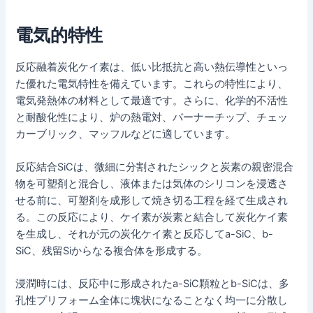
電気的特性
反応融着炭化ケイ素は、低い比抵抗と高い熱伝導性といっ
た優れた電気特性を備えています。これらの特性により、
電気発熱体の材料として最適です。さらに、化学的不活性
と耐酸化性により、炉の熱電対、バーナーチップ、チェッ
カーブリック、マッフルなどに適しています。
反応結合SiCは、微細に分割されたシックと炭素の親密混合
物を可塑剤と混合し、液体または気体のシリコンを浸透さ
せる前に、可塑剤を成形して焼き切る工程を経て生成され
る。この反応により、ケイ素が炭素と結合して炭化ケイ素
を生成し、それが元の炭化ケイ素と反応してa-SiC、b-
SiC、残留Siからなる複合体を形成する。
浸潤時には、反応中に形成されたa-SiC顆粒とb-SiCは、多
孔性プリフォーム全体に塊状になることなく均一に分散し