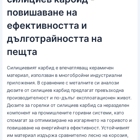
повишаване на
ефективността и
дълготрайността на
пещта
Силициевият карбид е впечатляващ керамичен
материал, използван в многобройни индустриални
приложения. В сравнение с металните си аналози
дюзите от силициев карбид предлагат превъзходна
производителност и по-дълъг експлоатационен живот.
Дюзите за горелки от силициев карбид са неразделен
компонент на промишлените горивни системи, като
спомагат за оптимизиране на изгарянето на горивото и
повишаване на енергийната ефективност. Устойчивият
им материал издържа сравнително лесно на корозия,