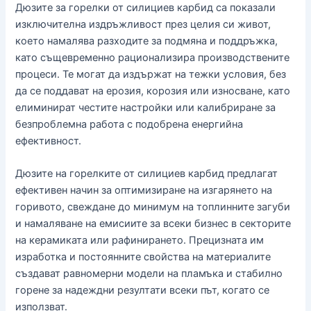
Дюзите за горелки от силициев карбид са показали
изключителна издръжливост през целия си живот,
което намалява разходите за подмяна и поддръжка,
като същевременно рационализира производствените
процеси. Те могат да издържат на тежки условия, без
да се поддават на ерозия, корозия или износване, като
елиминират честите настройки или калибриране за
безпроблемна работа с подобрена енергийна
ефективност.
Дюзите на горелките от силициев карбид предлагат
ефективен начин за оптимизиране на изгарянето на
горивото, свеждане до минимум на топлинните загуби
и намаляване на емисиите за всеки бизнес в секторите
на керамиката или рафинирането. Прецизната им
изработка и постоянните свойства на материалите
създават равномерни модели на пламъка и стабилно
горене за надеждни резултати всеки път, когато се
използват.