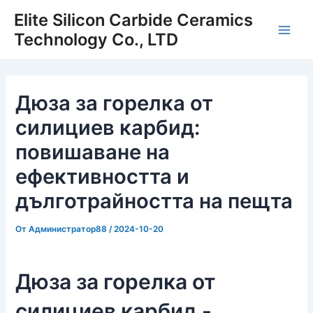
Преминаване
Elite Silicon Carbide Ceramics
към
Technology Co., LTD
Глав
съдържанието
мен
Дюза за горелка от
силициев карбид:
повишаване на
ефективността и
дълготрайността на пещта
От
Администратор88
/
2024-10-20
Дюза за горелка от
силициев карбид -