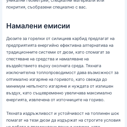
уникални геометрии, специални материали или
покрития, съобразени специално с вас.
Намалени емисии
Дюзите за горелки от силициев карбид предлагат на
предприятията енергийно ефективна алтернатива на
традиционните системи от дюзи, като спомагат за
спестяване на средства и намаляване на
въздействието върху околната среда. Тяхната
изключителна топлопроводимост дава възможност за
оптимално изгаряне на горивото, като свежда до
минимум непълното изгаряне и нуждата от излишен
въздух, като същевременно увеличава максимално
енергията, извлечена от източниците на гориво.
Тяхната издръжливост и устойчивост на топлинен шок
помагат на тези дюзи да издържат на строгите условия
на работа в промишлени пещи и килими, като