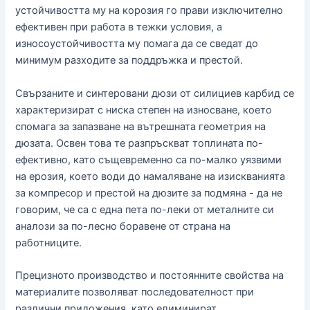
устойчивостта му на корозия го прави изключително
ефективен при работа в тежки условия, а
износоустойчивостта му помага да се сведат до
минимум разходите за поддръжка и престой.
Свързаните и синтеровани дюзи от силициев карбид се
характеризират с ниска степен на износване, което
спомага за запазване на вътрешната геометрия на
дюзата. Освен това те разпръскват топлината по-
ефективно, като същевременно са по-малко уязвими
на ерозия, което води до намаляване на изискванията
за компресор и престой на дюзите за подмяна - да не
говорим, че са с една пета по-леки от металните си
аналози за по-лесно боравене от страна на
работниците.
Прецизното производство и постоянните свойства на
материалите позволяват последователност при
различни приложения, като елиминират