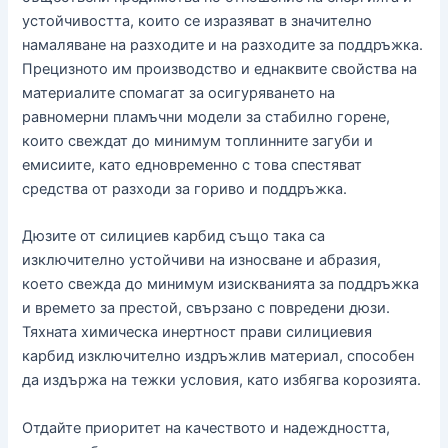
устойчивостта, които се изразяват в значително
намаляване на разходите и на разходите за поддръжка.
Прецизното им производство и еднаквите свойства на
материалите спомагат за осигуряването на
равномерни пламъчни модели за стабилно горене,
които свеждат до минимум топлинните загуби и
емисиите, като едновременно с това спестяват
средства от разходи за гориво и поддръжка.
Дюзите от силициев карбид също така са
изключително устойчиви на износване и абразия,
което свежда до минимум изискванията за поддръжка
и времето за престой, свързано с повредени дюзи.
Тяхната химическа инертност прави силициевия
карбид изключително издръжлив материал, способен
да издържа на тежки условия, като избягва корозията.
Отдайте приоритет на качеството и надеждността,