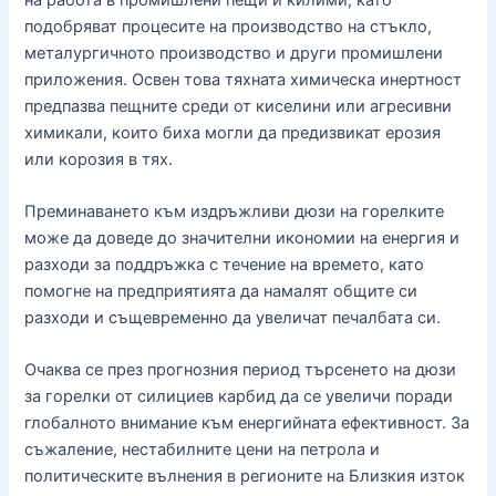
подобряват процесите на производство на стъкло,
металургичното производство и други промишлени
приложения. Освен това тяхната химическа инертност
предпазва пещните среди от киселини или агресивни
химикали, които биха могли да предизвикат ерозия
или корозия в тях.
Преминаването към издръжливи дюзи на горелките
може да доведе до значителни икономии на енергия и
разходи за поддръжка с течение на времето, като
помогне на предприятията да намалят общите си
разходи и същевременно да увеличат печалбата си.
Очаква се през прогнозния период търсенето на дюзи
за горелки от силициев карбид да се увеличи поради
глобалното внимание към енергийната ефективност. За
съжаление, нестабилните цени на петрола и
политическите вълнения в регионите на Близкия изток