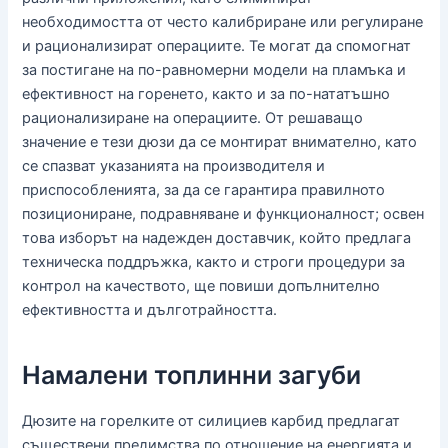
необходимостта от често калибриране или регулиране
и рационализират операциите. Те могат да спомогнат
за постигане на по-равномерни модели на пламъка и
ефективност на горенето, както и за по-нататъшно
рационализиране на операциите. От решаващо
значение е тези дюзи да се монтират внимателно, като
се спазват указанията на производителя и
приспособленията, за да се гарантира правилното
позициониране, подравняване и функционалност; освен
това изборът на надежден доставчик, който предлага
техническа поддръжка, както и строги процедури за
контрол на качеството, ще повиши допълнително
ефективността и дълготрайността.
Намалени топлинни загуби
Дюзите на горелките от силициев карбид предлагат
съществени предимства по отношение на енергията и